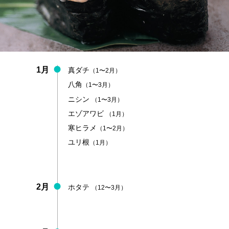
1月
真ダチ
（1〜2月）
八角
（1〜3月）
ニシン
（1〜3月）
エゾアワビ
（1月）
寒ヒラメ
（1〜2月）
ユリ根
（1月）
2月
ホタテ
（12〜3月）