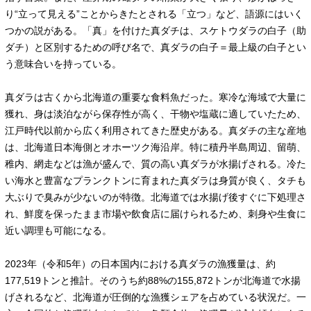
り“立って見える”ことからきたとされる「立つ」など、語源にはいく
つかの説がある。「真」を付けた真ダチは、スケトウダラの白子（助
ダチ）と区別するための呼び名で、真ダラの白子＝最上級の白子とい
う意味合いを持っている。
真ダラは古くから北海道の重要な食料魚だった。寒冷な海域で大量に
獲れ、身は淡泊ながら保存性が高く、干物や塩蔵に適していたため、
江戸時代以前から広く利用されてきた歴史がある。真ダチの主な産地
は、北海道日本海側とオホーツク海沿岸。特に積丹半島周辺、留萌、
稚内、網走などは漁が盛んで、質の高い真ダラが水揚げされる。冷た
い海水と豊富なプランクトンに育まれた真ダラは身質が良く、タチも
大ぶりで臭みが少ないのが特徴。北海道では水揚げ後すぐに下処理さ
れ、鮮度を保ったまま市場や飲食店に届けられるため、刺身や生食に
近い調理も可能になる。
2023年（令和5年）の日本国内における真ダラの漁獲量は、約
177,519トンと推計。そのうち約88%の155,872トンが北海道で水揚
げされるなど、北海道が圧倒的な漁獲シェアを占めている状況だ。一