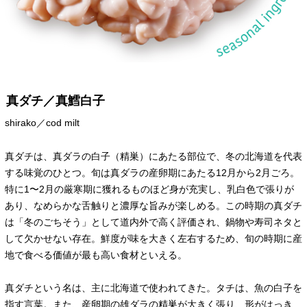
真ダチ／真鱈白子
shirako／cod milt
真ダチは、真ダラの白子（精巣）にあたる部位で、冬の北海道を代表
する味覚のひとつ。旬は真ダラの産卵期にあたる12月から2月ごろ。
特に1〜2月の厳寒期に獲れるものほど身が充実し、乳白色で張りが
あり、なめらかな舌触りと濃厚な旨みが楽しめる。この時期の真ダチ
は「冬のごちそう」として道内外で高く評価され、鍋物や寿司ネタと
して欠かせない存在。鮮度が味を大きく左右するため、旬の時期に産
地で食べる価値が最も高い食材といえる。
真ダチという名は、主に北海道で使われてきた。タチは、魚の白子を
指す言葉。また、産卵期の雄ダラの精巣が大きく張り、形がはっき