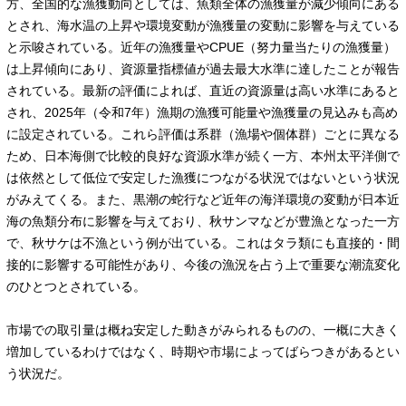
方、全国的な漁獲動向としては、魚類全体の漁獲量が減少傾向にある
とされ、海水温の上昇や環境変動が漁獲量の変動に影響を与えている
と示唆されている。近年の漁獲量やCPUE（努力量当たりの漁獲量）
は上昇傾向にあり、資源量指標値が過去最大水準に達したことが報告
されている。最新の評価によれば、直近の資源量は高い水準にあると
され、2025年（令和7年）漁期の漁獲可能量や漁獲量の見込みも高め
に設定されている。これら評価は系群（漁場や個体群）ごとに異なる
ため、日本海側で比較的良好な資源水準が続く一方、本州太平洋側で
は依然として低位で安定した漁獲につながる状況ではないという状況
がみえてくる。また、黒潮の蛇行など近年の海洋環境の変動が日本近
海の魚類分布に影響を与えており、秋サンマなどが豊漁となった一方
で、秋サケは不漁という例が出ている。これはタラ類にも直接的・間
接的に影響する可能性があり、今後の漁況を占う上で重要な潮流変化
のひとつとされている。
市場での取引量は概ね安定した動きがみられるものの、一概に大きく
増加しているわけではなく、時期や市場によってばらつきがあるとい
う状況だ。