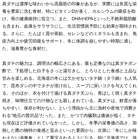
真ダチは濃厚な味わいから高脂肪の印象があるが、実際には良質な栄
養を豊富に含む食材。特にビタミンDが多く、カルシウムの吸収を助
け、骨の健康維持に役立つ。また、DHAやEPAといった不飽和脂肪酸
も含まれ、血液をサラサラにし、生活習慣病予防にも効果が期待され
る。さらに、たんぱく質や亜鉛、セレンなどのミネラルも含まれ、免
疫力向上や疲労回復をサポート。冬に体調を崩しやすい時期に適し
た、滋養豊かな食材だ。
真ダチの魅力は、調理法の幅広さにある。最も定番なのは真ダチポン
酢で、下処理した白子をさっと湯引きし、とろりとした食感と上品な
甘みを楽しめる。北海道の冬には欠かせないタチ鍋（タラ鍋）も人気
で、昆布ダシの中でタチが溶け出し、スープに深いコクを与えてくれ
る。そのほか、衣を付けて揚げる真ダチ天ぷら、香ばしく焼く真ダチ
焼き、味噌仕立ての汁物なども親しまれている。真ダチは、鮮度が落
ちやすい、保存が利かない、という理由から主に漁村や産地で消費さ
れる“地元の贅沢品”だった。また、かつて内臓類は価値が低く、タチ
も現在ほど評価されていなかった。しかし、冬季の栄養価の高さ、加
熱した際の独特の食感と旨みといった要因から、次第に「冬にしか味
わえない滋養食」として重宝されるようになる。特に北海道では、漁