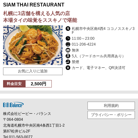
SIAM THAI RESTAURANT
札幌に3店舗を構える人気の店
本場タイの味覚をススキノで堪能
札幌市中央区南4西4 ココノススキノ3
F
11:00～23:00
011-206-4224
無休
5人（フードホール共用席あり）
禁煙
カード、電子マネー、QR決済可
お気に入りに追加
2,500円
料金目安
利用規約
株式会社ビービー・バランス
プライバシー・ポリシー
〒064-0804
北海道札幌市中央区南4条西1丁目1-2
第87松井ビル2F
Tel.011-563-0077