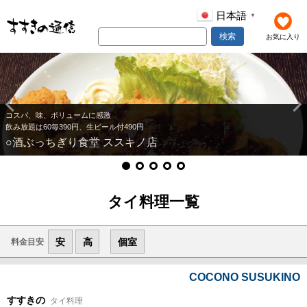
日本語
▼
検索
お気に入り
コスパ、味、ボリュームに感激
飲み放題は60毎390円、生ビール付490円
○酒ぶっちぎり食堂 ススキノ店
タイ料理一覧
安
高
個室
料金目安
COCONO SUSUKINO
すすきの
タイ料理