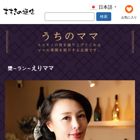
日本語
▼
検索
お気に入り
えりママ
欒～ラン～