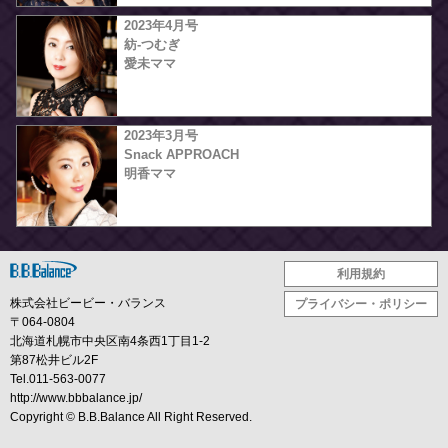
2023年4月号
紡-つむぎ
愛未ママ
2023年3月号
Snack APPROACH
明香ママ
利用規約
株式会社ビービー・バランス
プライバシー・ポリシー
〒064-0804
北海道札幌市中央区南4条西1丁目1-2
第87松井ビル2F
Tel.011-563-0077
http://www.bbbalance.jp/
Copyright ©
B.B.Balance
All Right Reserved.