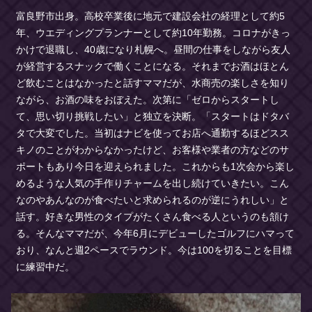
富良野市出身。高校卒業後に地元で建設会社の経理として約5
年、ウエディングプランナーとして約10年勤務。コロナがきっ
かけで退職し、40歳になり札幌へ。昼間の仕事をしながら友人
が経営するスナックで働くことになる。それまでお酒はほとん
ど飲むことはなかったと話すママだが、水商売の楽しさを知り
ながら、お酒の味をおぼえた。次第に「ゼロからスタートし
て、思い切り挑戦したい」と独立を決断。「スタートはドタバ
タで大変でした。当初はナビを使ってお店へ通勤するほどスス
キノのことがわからなかったけど、お客様や業者の方などのサ
ポートもあり今日を迎えられました。これからも1次会から楽し
めるような人気の手作りチャームを出し続けていきたい。こん
なのやあんなのが食べたいと求められるのが逆にうれしい」と
話す。好きな男性のタイプがたくさん食べる人というのも頷け
る。そんなママだが、今年6月にデビューしたゴルフにハマって
おり、なんと週2ペースでラウンド。今は100を切ることを目標
に練習中だ。