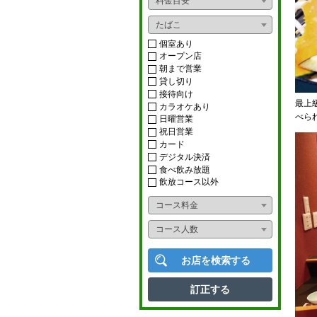
料金目安
おばんざい
ライブ
たばこ
ダイニングバー
ショー
個室あり
オープン店
イタリアン
朝まで営業
カラオケボックス
貸し切り
フレンチ
接待向け
ナイトクラブ
最上
カラオケあり
べら
アジアンフード
日曜営業
スナック
祝日営業
カード
タイ料理
ニュークラブ
デジタル決済
食べ飲み放題
中華料理
ラウンジ
飲放コース以外
韓国料理
コース料金
多国籍料理
コース人数
寿司
お店を検索する
かに料理
訂正する
うなぎ