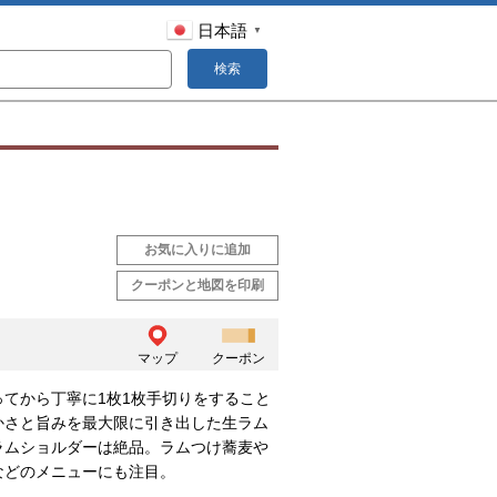
日本語
▼
検索
お気に入りに追加
クーポンと地図を印刷
マップ
クーポン
ってから丁寧に1枚1枚手切りをすること
かさと旨みを最大限に引き出した生ラム
ラムショルダーは絶品。ラムつけ蕎麦や
などのメニューにも注目。