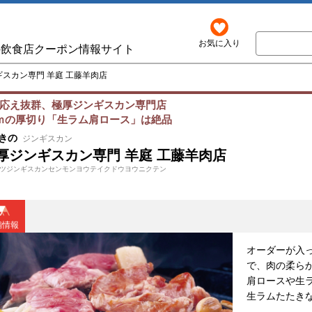
お気に入り
の飲食店クーポン情報サイト
スカン専門 羊庭 工藤羊肉店
応え抜群、極厚ジンギスカン専門店
ｍの厚切り「生ラム肩ロース」は絶品
きの
ジンギスカン
厚ジンギスカン専門 羊庭 工藤羊肉店
ツジンギスカンセンモンヨウテイクドウヨウニクテン
舗情報
オーダーが入
で、肉の柔ら
肩ロースや生
生ラムたたき