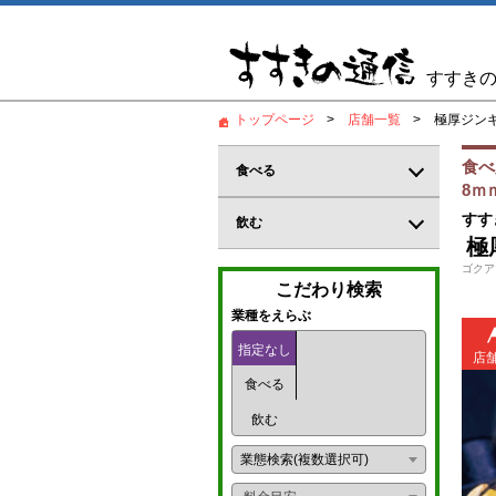
すすき
トップページ
店舗一覧
極厚ジンギ
食べ
食べる
8ｍ
居酒屋
すす
飲む
極
和食
バー
ゴクア
こだわり検索
郷土料理
カジュアルバー
業種をえらぶ
鍋料理
指定なし
コンカフェ
店
食べる
創作料理
ガールズバー
飲む
海鮮料理
パブ
業態検索(複数選択可)
炉端
パブスナック