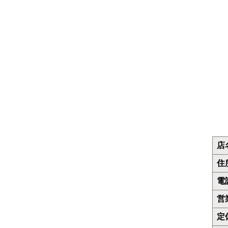
うどん
カレー
お好み焼き
カフェ
レストラン
デリバリー
店
住
電
営
定