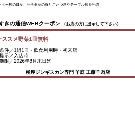
ンター席のほか、完全個室の掘りごたつ席やテーブル席を完備
すきの通信WEBクーポン
（お店の方に提示して下さい）
オススメ野菜1皿無料
条件／1組1皿・飲食利用時・初来店
提示／入店時
期限／2026年8月末日迄
極厚ジンギスカン専門 羊庭 工藤羊肉店