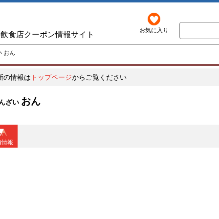
お気に入り
の飲食店クーポン情報サイト
 おん
新の情報は
トップページ
からご覧ください
おん
んざい
舗情報