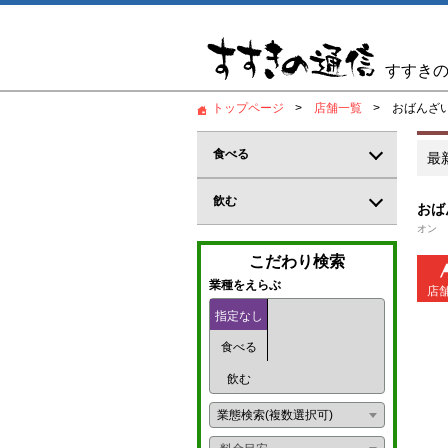
すすき
トップページ
店舗一覧
おばんざい
食べる
最
居酒屋
飲む
おば
オン
和食
バー
こだわり検索
郷土料理
カジュアルバー
業種をえらぶ
店
鍋料理
指定なし
コンカフェ
食べる
創作料理
ガールズバー
飲む
海鮮料理
パブ
業態検索(複数選択可)
炉端
パブスナック