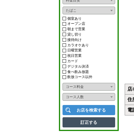
料金目安
おばんざい
ライブ
たばこ
ダイニングバー
ショー
個室あり
オープン店
イタリアン
朝まで営業
カラオケボックス
貸し切り
フレンチ
接待向け
ナイトクラブ
カラオケあり
アジアンフード
日曜営業
スナック
祝日営業
カード
タイ料理
ニュークラブ
デジタル決済
食べ飲み放題
中華料理
ラウンジ
飲放コース以外
韓国料理
コース料金
店
多国籍料理
コース人数
住
寿司
電
お店を検索する
かに料理
訂正する
うなぎ