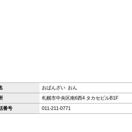
名
おばんざい おん
所
札幌市中央区南6西4 タカセビルB1F
話番号
011-211-0771