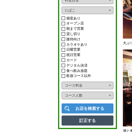
料金目安
おばんざい
ライブ
たばこ
ダイニングバー
ショー
個室あり
オープン店
イタリアン
朝まで営業
カラオケボックス
貸し切り
フレンチ
接待向け
ナイトクラブ
大ぶ
カラオケあり
アジアンフード
日曜営業
スナック
祝日営業
カード
タイ料理
ニュークラブ
デジタル決済
食べ飲み放題
中華料理
ラウンジ
飲放コース以外
韓国料理
コース料金
多国籍料理
コース人数
寿司
お店を検索する
かに料理
訂正する
うなぎ
酒と