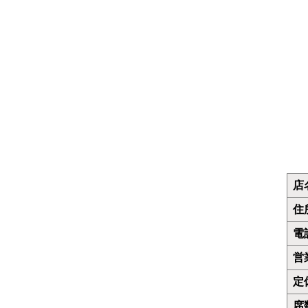
うどん
カレー
お好み焼き
カフェ
レストラン
デリバリー
店
住
電
営
定
席