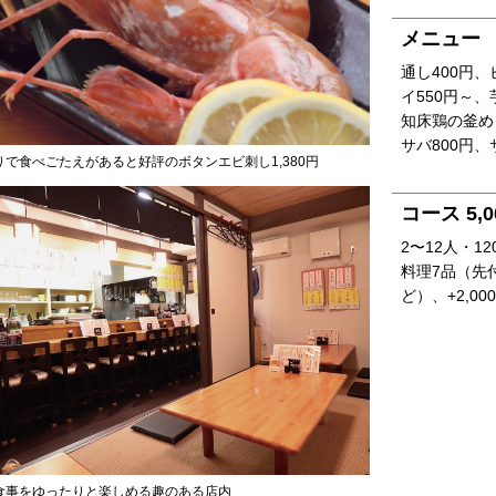
メニュー
通し400円、
イ550円～、
知床鶏の釜めし
サバ800円、
りで食べごたえがあると好評のボタンエビ刺し1,380円
コース 5,0
2〜12人・1
料理7品（先
ど）、+2,0
食事をゆったりと楽しめる趣のある店内