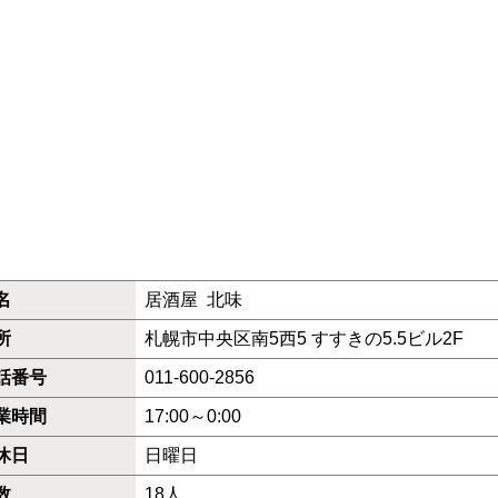
名
居酒屋 北味
所
札幌市中央区南5西5 すすきの5.5ビル2F
話番号
011-600-2856
業時間
17:00～0:00
休日
日曜日
数
18人