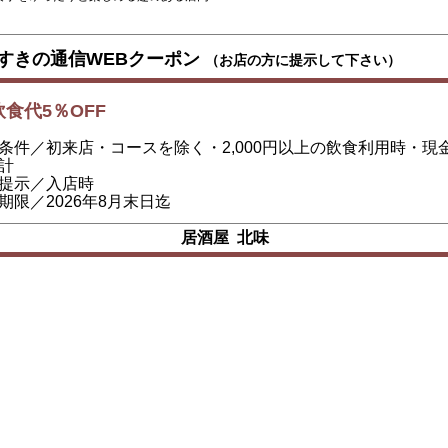
すきの通信WEBクーポン
（お店の方に提示して下さい）
飲食代5％OFF
条件／初来店・コースを除く・2,000円以上の飲食利用時・現
計
提示／入店時
期限／2026年8月末日迄
居酒屋 北味