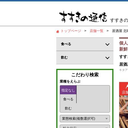
すすき
トップページ
店舗一覧
居酒屋 北
個人
食べる
新鮮
居酒屋
すす
飲む
居酒
和食
バー
キタア
こだわり検索
郷土料理
カジュアルバー
業種をえらぶ
鍋料理
指定なし
コンカフェ
店
食べる
創作料理
ガールズバー
飲む
海鮮料理
パブ
業態検索(複数選択可)
炉端
パブスナック