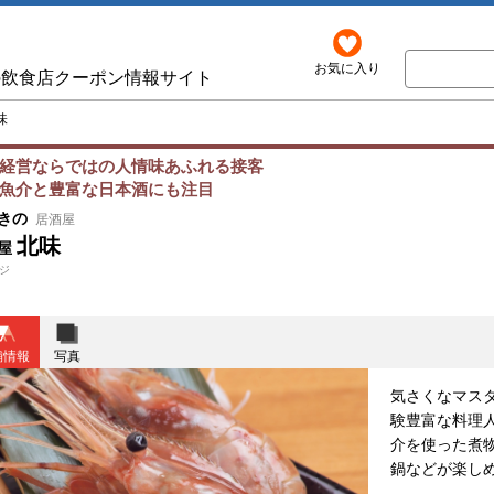
お気に入り
の飲食店クーポン情報サイト
味
経営ならではの人情味あふれる接客
魚介と豊富な日本酒にも注目
きの
居酒屋
北味
屋
ジ
舗情報
写真
気さくなマス
験豊富な料理
介を使った煮
鍋などが楽しめ