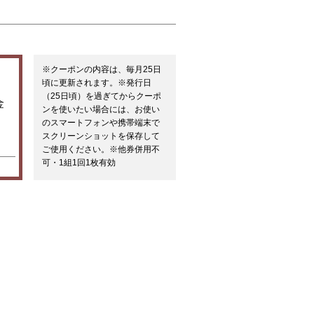
※クーポンの内容は、毎月25日
頃に更新されます。※発行日
（25日頃）を過ぎてからクーポ
金
ンを使いたい場合には、お使い
のスマートフォンや携帯端末で
スクリーンショットを保存して
ご使用ください。※他券併用不
可・1組1回1枚有効