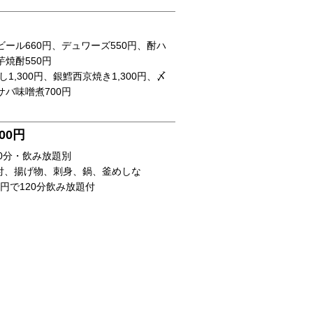
ビール660円、デュワーズ550円、酎ハ
芋焼酎550円
1,300円、銀鱈西京焼き1,300円、〆
サバ味噌煮700円
00円
20分・飲み放題別
付、揚げ物、刺身、鍋、釜めしな
00円で120分飲み放題付