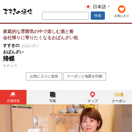
日本語
▼
検索
お気に入り
家庭的な雰囲気の中で楽しむ酒と肴
会社帰りに寄りたくなるおばんざい処
すすきの
おばんざい
おばんざい
帰蝶
キチョウ
お気に入りに追加
クーポンと地図を印刷
店舗情報
写真
マップ
クーポン