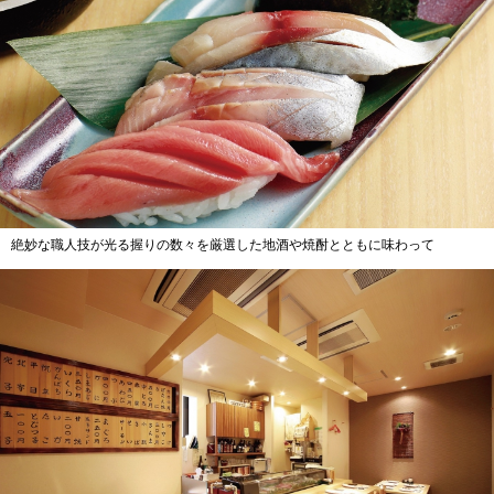
絶妙な職人技が光る握りの数々を厳選した地酒や焼酎とともに味わって