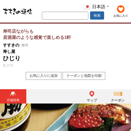
日本語
▼
検索
お気に入り
寿司店ながらも
居酒屋のような感覚で楽しめる1軒
すすきの
寿司
寿し屋
ひじり
ヒジリ
お気に入りに追加
クーポンと地図を印刷
店舗情報
マップ
クーポン