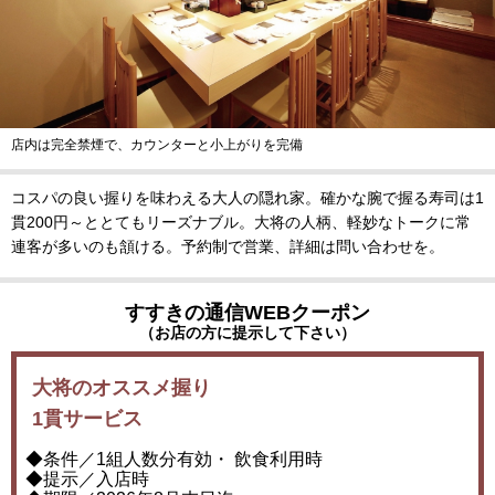
店内は完全禁煙で、カウンターと小上がりを完備
コスパの良い握りを味わえる大人の隠れ家。確かな腕で握る寿司は1
貫200円～ととてもリーズナブル。大将の人柄、軽妙なトークに常
連客が多いのも頷ける。予約制で営業、詳細は問い合わせを。
すすきの通信WEBクーポン
（お店の方に提示して下さい）
大将のオススメ握り
1貫サービス
◆条件／1組人数分有効・ 飲食利用時
◆提示／入店時