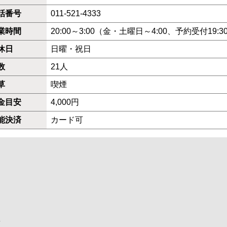
話番号
011-521-4333
業時間
20:00～3:00（金・土曜日～4:00、予約受付19:3
休日
日曜・祝日
数
21人
草
喫煙
金目安
4,000円
能決済
カード可
.