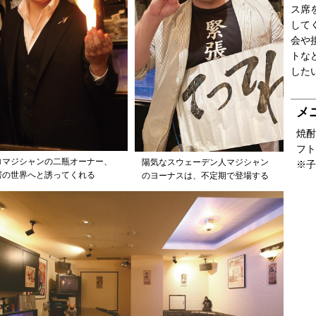
ス席
して
会や
トな
した
メ
焼酎
フト
ロマジシャンの二瓶オーナー、
陽気なスウェーデン人マジシャン
※子
愕の世界へと誘ってくれる
のヨーナスは、不定期で登場する