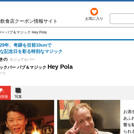
お気に入り
の飲食店クーポン情報サイト
 パブ＆マジック Hey Pola
29年、奇跡を目前10cmで
な記念日を彩る特別なマジック
きの
カジュアルバー
Hey Pola
ックバー パブ＆マジック
ーラ
舗情報
写真
お酒
あふ
響を
られ