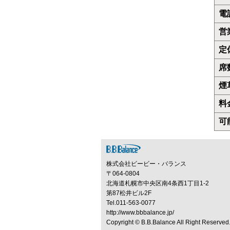
電
営
定
席
煙
料
可
株式会社ビービー・バランス
〒064-0804
北海道札幌市中央区南4条西1丁目1-2
第87松井ビル2F
Tel.011-563-0077
http://www.bbbalance.jp/
Copyright ©
B.B.Balance
All Right Reserved