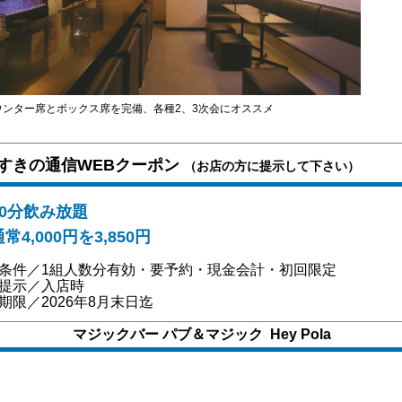
ウンター席とボックス席を完備、各種2、3次会にオススメ
すきの通信WEBクーポン
（お店の方に提示して下さい）
90分飲み放題
常4,000円を3,850円
条件／1組人数分有効・要予約・現金会計・初回限定
提示／入店時
期限／2026年8月末日迄
マジックバー パブ＆マジック Hey Pola