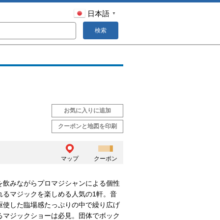
日本語
▼
検索
お気に入りに追加
クーポンと地図を印刷
マップ
クーポン
を飲みながらプロマジシャンによる個性
れるマジックを楽しめる人気の1軒。音
駆使した臨場感たっぷりの中で繰り広げ
るマジックショーは必見。団体でボック