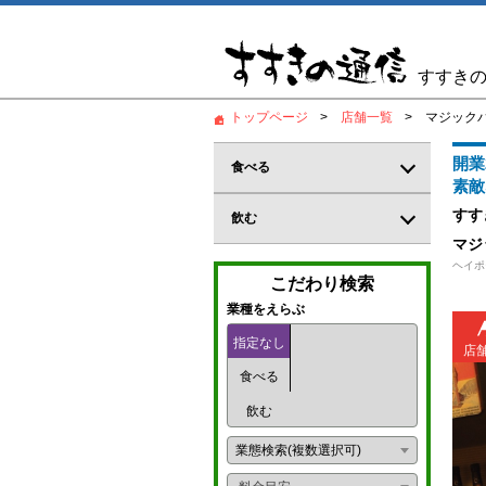
すすき
トップページ
店舗一覧
マジックバー
開業
食べる
素敵
居酒屋
すす
飲む
マジ
和食
バー
ヘイポ
こだわり検索
郷土料理
カジュアルバー
業種をえらぶ
鍋料理
指定なし
コンカフェ
店
食べる
創作料理
ガールズバー
飲む
海鮮料理
パブ
業態検索(複数選択可)
炉端
パブスナック