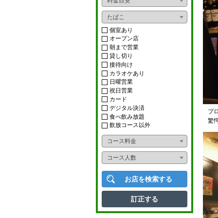
料金目安
おばんざい
ライブ
たばこ
ダイニングバー
ショー
個室あり
オープン店
イタリアン
朝まで営業
カラオケボックス
貸し切り
フレンチ
接待向け
ナイトクラブ
カラオケあり
アジアンフード
日曜営業
スナック
祝日営業
カード
タイ料理
ニュークラブ
デジタル決済
プ
食べ飲み放題
中華料理
驚
ラウンジ
飲放コース以外
韓国料理
コース料金
多国籍料理
コース人数
寿司
お店を検索する
かに料理
訂正する
うなぎ