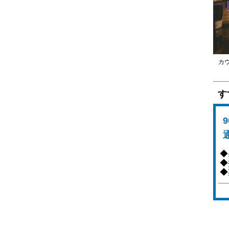
天ぷら
牛たん
焼肉
カ
ジンギスカン
鉄板焼
す
ステーキ
すき焼
通
しゃぶしゃぶ
◆
◆
おでん
◆
焼鳥
串焼
ラーメン