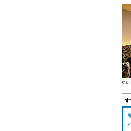
天ぷら
牛たん
焼肉
ジンギスカン
鉄板焼
ステーキ
すき焼
ゆと
しゃぶしゃぶ
おでん
す
焼鳥
串焼
ラーメン