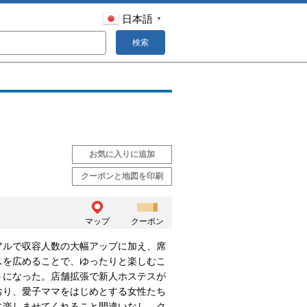
日本語
▼
検索
お気に入りに追加
クーポンと地図を印刷
マップ
クーポン
アルで収容人数の大幅アップに加え、席
スを広めることで、ゆったりと楽しむこ
うになった。店舗拡張で新人ホステスが
おり、愛子ママをはじめとする女性たち
に楽しませてくれること間違いなし。ク