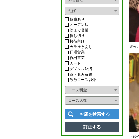
料金目安
おばんざい
ライブ
たばこ
ダイニングバー
ショー
個室あり
オープン店
イタリアン
朝まで営業
カラオケボックス
貸し切り
フレンチ
接待向け
ナイトクラブ
連夜
カラオケあり
アジアンフード
日曜営業
スナック
祝日営業
カード
タイ料理
ニュークラブ
デジタル決済
食べ飲み放題
中華料理
ラウンジ
飲放コース以外
韓国料理
コース料金
多国籍料理
コース人数
寿司
お店を検索する
かに料理
訂正する
うなぎ
可愛