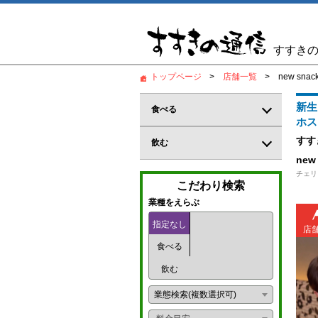
すすき
トップページ
店舗一覧
new sna
新生
食べる
ホス
居酒屋
すす
飲む
new
和食
バー
チェリ
こだわり検索
郷土料理
カジュアルバー
業種をえらぶ
鍋料理
指定なし
コンカフェ
店
食べる
創作料理
ガールズバー
飲む
海鮮料理
パブ
業態検索(複数選択可)
炉端
パブスナック