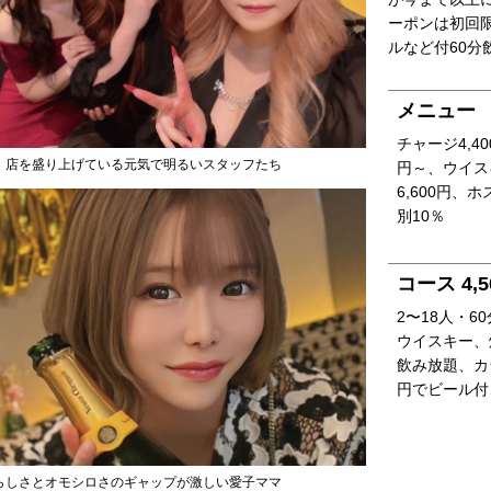
ーポンは初回
ルなど付60分飲
メニュー
チャージ4,4
、店を盛り上げている元気で明るいスタッフたち
円～、ウイス
6,600円、
別10％
コース 4,5
2〜18人・6
ウイスキー、
飲み放題、カ
円でビール付、
らしさとオモシロさのギャップが激しい愛子ママ