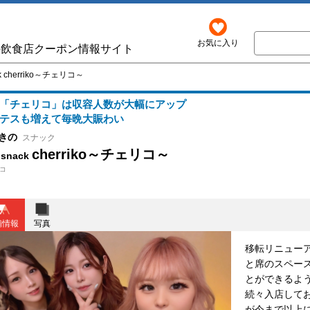
お気に入り
の飲食店クーポン情報サイト
ck cherriko～チェリコ～
「チェリコ」は収容人数が大幅にアップ
テスも増えて毎晩大賑わい
きの
スナック
cherriko～チェリコ～
 snack
コ
舗情報
写真
移転リニュー
と席のスペー
とができるよ
続々入店して
が今まで以上